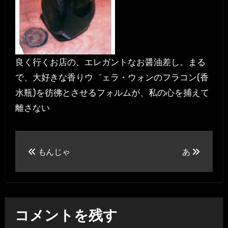
良く行くお店の、エレガントなお醤油差し。まる
で、大好きな香りウ゛ェラ・ウォンのフラコン(香
水瓶)を彷彿とさせるフォルムが、私の心を捕えて
離さない
投
もんじゃ
あ
稿
ナ
ビ
コメントを残す
ゲ