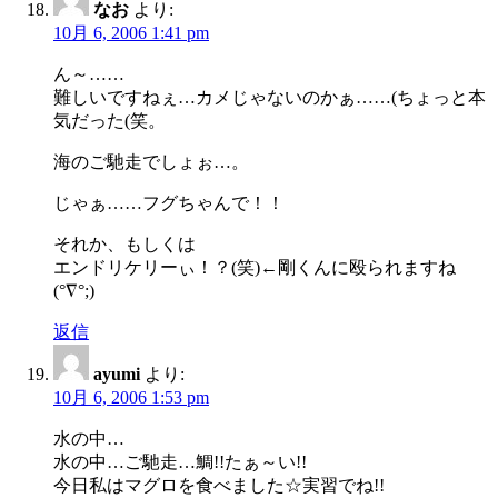
なお
より:
10月 6, 2006 1:41 pm
ん～……
難しいですねぇ…カメじゃないのかぁ……(ちょっと本
気だった(笑。
海のご馳走でしょぉ…。
じゃぁ……フグちゃんで！！
それか、もしくは
エンドリケリーぃ！？(笑)←剛くんに殴られますね
(°∇°;)
返信
ayumi
より:
10月 6, 2006 1:53 pm
水の中…
水の中…ご馳走…鯛!!たぁ～い!!
今日私はマグロを食べました☆実習でね!!