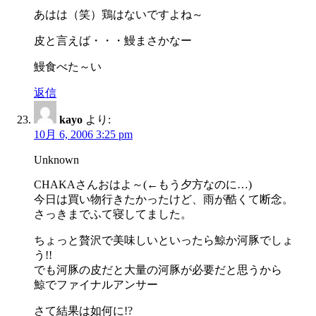
あはは（笑）鶏はないですよね～
皮と言えば・・・鰻まさかなー
鰻食べた～い
返信
kayo
より:
10月 6, 2006 3:25 pm
Unknown
CHAKAさんおはよ～(←もう夕方なのに…)
今日は買い物行きたかったけど、雨が酷くて断念。
さっきまでふて寝してました。
ちょっと贅沢で美味しいといったら鯨か河豚でしょ
う!!
でも河豚の皮だと大量の河豚が必要だと思うから
鯨でファイナルアンサー
さて結果は如何に!?