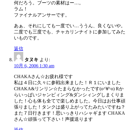
何だろう。ブーツの素材はー…。
ラム！
ファイナルアンサーです。
あぁ、それにしても一度でい…ううん、良くないや。
二度でも三度でも、チャカリンナイトに参加してみた
いものです。
返信
タヌキ
より:
10月 6, 2006 1:30 am
CHAKAさん☆お疲れ様です
私は４日に久々に参戦出来ました！Ｒ１にいました
CHAKA&リンリン☆たまらなかったです(o^∀^o) Rか
らいっぱいジャンピィング&ダンシィングしまくりま
した！心も体も全てで楽しめました。今日はお仕事頑
張りました！タンクは盛り上がってたみたいですね？
また７日行きます！思いっきりハシャギます CHAKA
さん☆頑張って下さい！声援送ります
返信