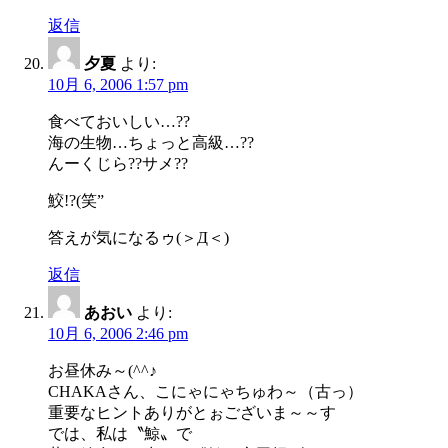
返信
夕夏
より:
10月 6, 2006 1:57 pm
食べておいしい…??
海の生物…ちょっと高級…??
んーくじら??サメ??
鮫!?(笑”
答えが気になるゥ(＞Д＜)
返信
あおい
より:
10月 6, 2006 2:46 pm
お昼休み～(^^♪
CHAKAさん、こにゃにゃちゅわ～（古っ）
重要なヒントありがとぉございま～～す
では、私は〝鯨〟で