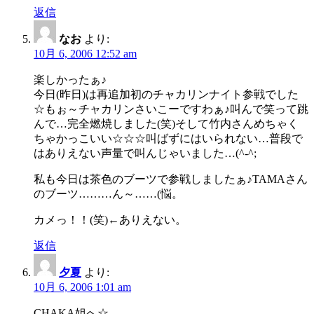
返信
なお
より:
10月 6, 2006 12:52 am
楽しかったぁ♪
今日(昨日)は再追加初のチャカリンナイト参戦でした
☆もぉ～チャカリンさいこーですわぁ♪叫んで笑って跳
んで…完全燃焼しました(笑)そして竹内さんめちゃく
ちゃかっこいい☆☆☆叫ばずにはいられない…普段で
はありえない声量で叫んじゃいました…(^-^;
私も今日は茶色のブーツで参戦しましたぁ♪TAMAさん
のブーツ………ん～……(悩。
カメっ！！(笑)←ありえない。
返信
夕夏
より:
10月 6, 2006 1:01 am
CHAKA姐へ☆