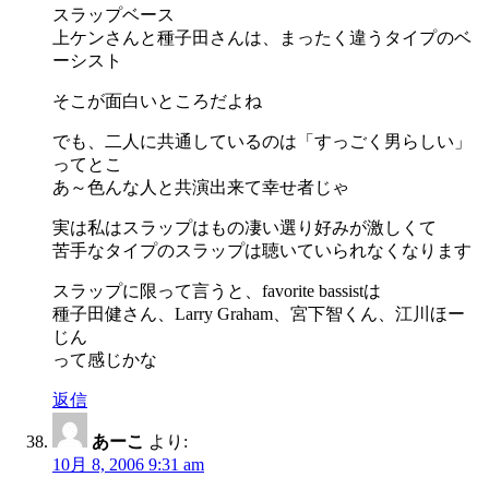
スラップベース
上ケンさんと種子田さんは、まったく違うタイプのベ
ーシスト
そこが面白いところだよね
でも、二人に共通しているのは「すっごく男らしい」
ってとこ
あ～色んな人と共演出来て幸せ者じゃ
実は私はスラップはもの凄い選り好みが激しくて
苦手なタイプのスラップは聴いていられなくなります
スラップに限って言うと、favorite bassistは
種子田健さん、Larry Graham、宮下智くん、江川ほー
じん
って感じかな
返信
あーこ
より:
10月 8, 2006 9:31 am