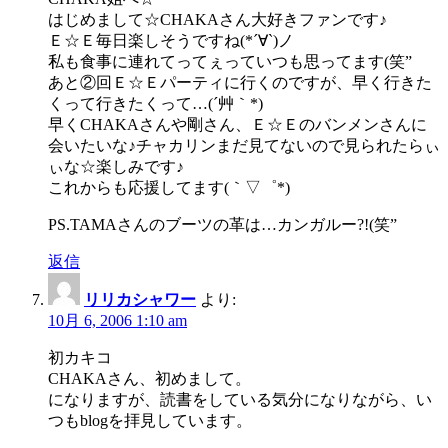
はじめまして☆CHAKAさん大好きファンです♪
Ｅ☆Ｅ毎日楽しそうですね(*´∀`)ノ
私も食事に連れてってぇっていつも思ってます(笑”
あと②回Ｅ☆Ｅパーティに行くのですが、早く行きた
くって行きたくって…(´艸｀*)
早くCHAKAさんや剛さん、Ｅ☆Ｅのバンメンさんに
会いたいな♪チャカリンまだ見てないので見られたらぃ
ぃな☆楽しみです♪
これからも応援してます(｀▽゜*)
PS.TAMAさんのブーツの革は…カンガルー?!(笑”
返信
リリカシャワー
より:
10月 6, 2006 1:10 am
初カキコ
CHAKAさん、初めまして。
になりますが、読書をしている気分になりながら、い
つもblogを拝見しています。