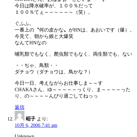
今日は降水確率が、１００％だって
１００％てぇ～～～～～～（笑）。
ぐふふ。
一番上の〝何の皮かな〟がHNは、あおいです（爆）。
今見て、朝から娘と大爆笑
なんてHNなの
哺乳類でもなく、爬虫類でもなく、両生類でも、ない
・・ぢゃ、鳥類・・
ダチョウ（ダチョウは、鳥かな？）
今日一日、考えながらお仕事しま～～す
CHAKAさん、ゆ～～～～～っくり、ま～～～～った
り、の～～～～んびり過ごしてねっっ
返信
昭子
より:
10月 6, 2006 7:41 am
Unknown