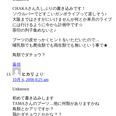
CHAKAさん久しぶりの書き込みです！
ソ\ウルバーでどすこいガンボライブって楽しそう♪
大阪まではさすがにいけませんが何とか来月のライブ
には行けるように今から計画中です☆
茶印の判子集めないと♪
ブーツの皮せっかくヒントをいただいたので…
哺乳類でも爬虫類でも両生類でも無いという事で★
鳥類でダチョウ？
返信
ヒカリ
より:
10月 6, 2006 8:25 am
Unknown
初めて書き込みします
TAMAさんのブーツ…他に何類がありますかね
鳥類とかアリですか？
鶏かダチョウとかかな？？