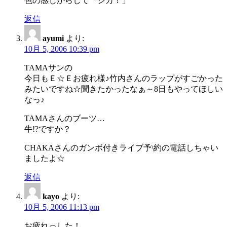
色の感じからして「シカ！」
返信
ayumi
より:
10月 5, 2006 10:39 pm
TAMAサンの
今日もＥ☆Ｅお疲れ様♪竹内さんのラップがすごかった
みたいですね☆聞きたかったなぁ～8日もやってほしい
なっ♪
TAMAさんのブーツ…
牛!?ですか？
CHAKAさんのガンボ付きライブ予\約の電話しちゃい
ましたよ☆
返信
kayo
より:
10月 5, 2006 11:13 pm
お疲れっした！