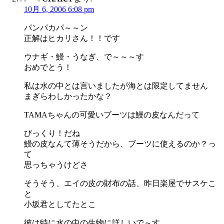
10月 6, 2006 6:08 pm
パンパカパ～～ン
正解はヒカリさん！！です
ウナギ・鰻・うなぎ、で～～～す
おめでとう！
私は水の中とは言いましたが海とは限定してません
まぎらわしかったかな？
TAMAちゃんの可愛いブーツは鰻の皮なんだって
びっくり！だね
鰻の皮なんて薄そうだから、ブーツに使えるのか？っ
て
思っちゃうけどさ
そうそう、エイの皮の財布の話、昨日楽屋でサスケこ
と
小坂君としてたとこ
彼は特に水の中の生物に詳しいで～す