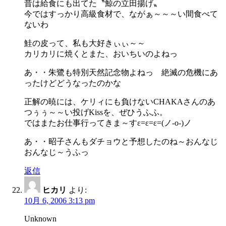
昔は給食にも出てた〝鯨の立田揚げ〟
今ではすっかり高級食材で、ながぁ～～～い間食べて
ないわ
鮭の皮って、私も大好きぃぃ～～
カリカリに焼くとまた、おいちいのよねっ
あ・・朱鷺も特別天然記念物よねっ 絶滅の危機にあ
ったけどどうなったのかな
正解の暁には、ケリィにも負けないCHAKAさんのあ
つぅぅ～～い投げKissを、ぜひうふふ。
ではまたお仕事行ってきま～すε=ε=ε=(ノ-o-)ノ
あ・・昭子さんもダチョウと予想したのね～おんなじ
おんなじ～うふっ
返信
ヒカリ
より:
10月 6, 2006 3:13 pm
Unknown