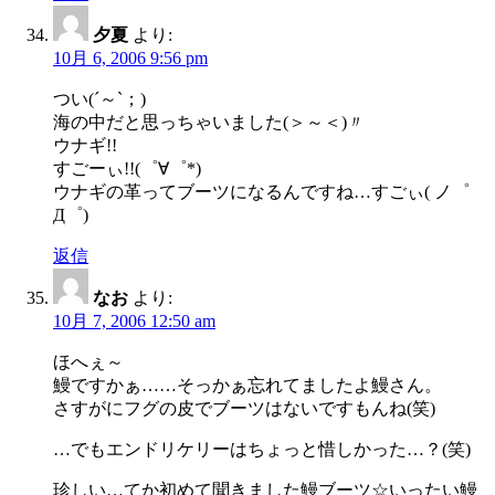
夕夏
より:
10月 6, 2006 9:56 pm
つい(´～`；)
海の中だと思っちゃいました(＞～＜)〃
ウナギ!!
すごーぃ!!(゜∀゜*)
ウナギの革ってブーツになるんですね…すごぃ( ノ゜
Д゜)
返信
なお
より:
10月 7, 2006 12:50 am
ほへぇ～
鰻ですかぁ……そっかぁ忘れてましたよ鰻さん。
さすがにフグの皮でブーツはないですもんね(笑)
…でもエンドリケリーはちょっと惜しかった…？(笑)
珍しい…てか初めて聞きました鰻ブーツ☆いったい鰻