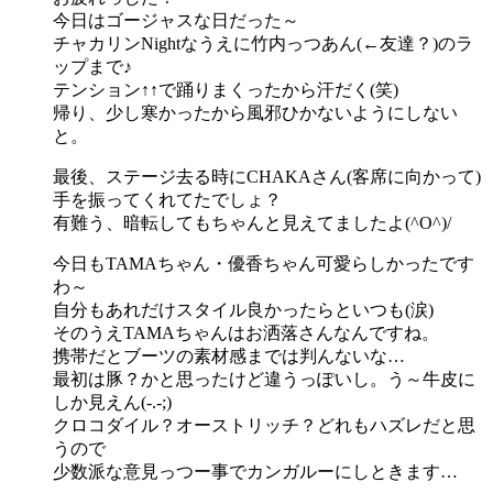
今日はゴージャスな日だった～
チャカリンNightなうえに竹内っつあん(←友達？)のラ
ップまで♪
テンション↑↑で踊りまくったから汗だく(笑)
帰り、少し寒かったから風邪ひかないようにしない
と。
最後、ステージ去る時にCHAKAさん(客席に向かって)
手を振ってくれてたでしょ？
有難う、暗転してもちゃんと見えてましたよ(^O^)/
今日もTAMAちゃん・優香ちゃん可愛らしかったです
わ～
自分もあれだけスタイル良かったらといつも(涙)
そのうえTAMAちゃんはお洒落さんなんですね。
携帯だとブーツの素材感までは判んないな…
最初は豚？かと思ったけど違うっぽいし。う～牛皮に
しか見えん(-.-;)
クロコダイル？オーストリッチ？どれもハズレだと思
うので
少数派な意見っつー事でカンガルーにしときます…