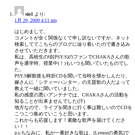
sio1
より:
1月 29, 2009 4:11 pm
はじめまして。
コメントが全く関係なくて申し訳ないですが、ネット
検索しててこちらのブログに辿り着いたので書き込み
させていただきます。
私は、高校生の頃[PSY.S]のファンでCHAKAさんの歌
声を通学時、授業中(！)もいつも聞いていたものでし
た。
PSY.S解散後も時折CDを聞いて当時を懐かしんだり、
嫁さんに「シティーハンター」の主題歌の人だよって
教えて一緒に聞いていました。
私の感度の悪いアンテナでは、CHAKAさんの活動を
知ることが出来ませんでした(汗)
地方なので、ライブを聞きに行く事は難しいのでCDを
こつこつ集めていこうと思います。
これからも応援します！素敵な歌声を届けてくださ
い！！
p.s.ちなみに、私が一番好きな歌は、[Lemonの勇気]で