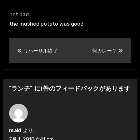
not bad.
the mushed potato was good.
投
リハーサル終了
何カレー？
稿
ナ
ビ
“ランチ” に1件のフィードバックがあります
ゲ
ー
シ
maki
より:
ョ
7月 1, 2010 6:41 pm