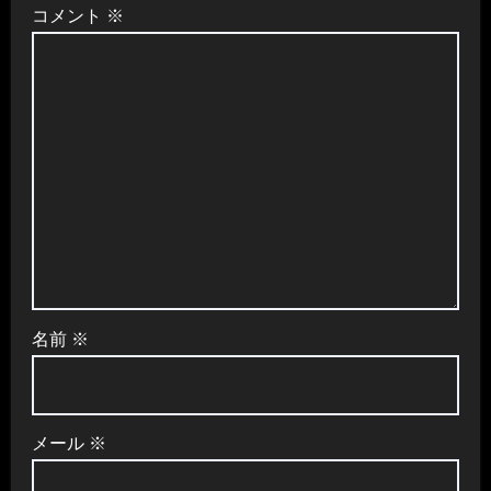
ョ
コメント
※
ン
名前
※
メール
※