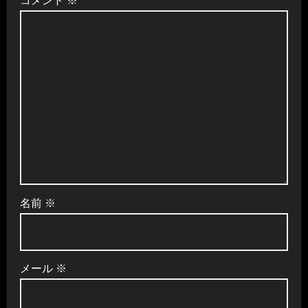
コメント
※
ョ
ン
名前
※
メール
※