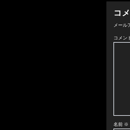
ビ
ゲ
コ
ー
メール
シ
コメン
ョ
ン
名前
※