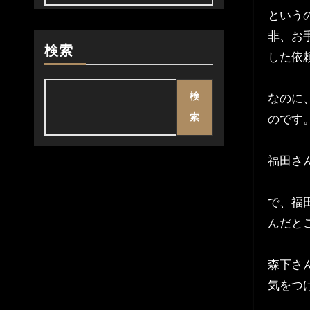
という
非、お
検索
した依
検
なのに
索
のです
福田さ
で、福
んだと
森下さ
気をつ