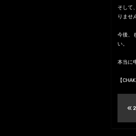
そして
りませ
今後、
い。
本当に
【CHA
投
2
稿
ナ