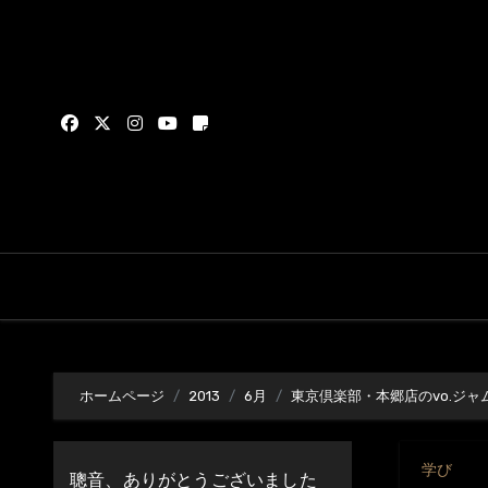
内
容
を
ス
キ
ッ
プ
ホームページ
2013
6月
東京倶楽部・本郷店のvo.ジ
学び
聰音、ありがとうございました