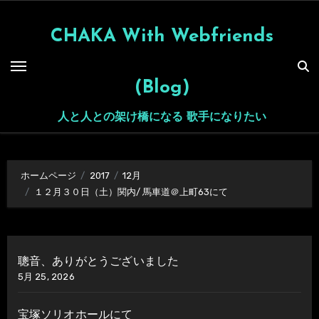
内
容
CHAKA With Webfriends
を
ス
(Blog)
キ
ッ
人と人との架け橋になる 歌手になりたい
プ
ホームページ
2017
12月
１２月３０日（土）関内/ 馬車道＠上町63にて
聰音、ありがとうございました
5月 25, 2026
宝塚ソリオホールにて