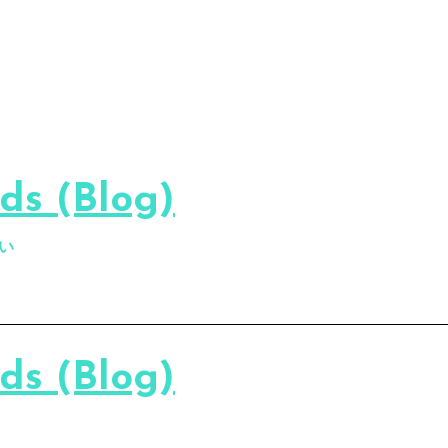
s (Blog)
い
s (Blog)