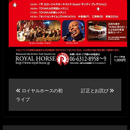
投
ロイヤルホースの初
訂正とお詫び
稿
ライブ
ナ
ビ