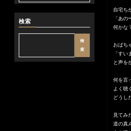
自宅ち
「あの
検索
何かな
検
おばち
索
「すい
と声を
何を言
よく聴
どうし
見てみ
道の真