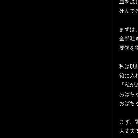
血を流
死んで
まずは
全部吐
要領を
私は以
箱に入
「私が
おばち
おばち
まず、
大丈夫