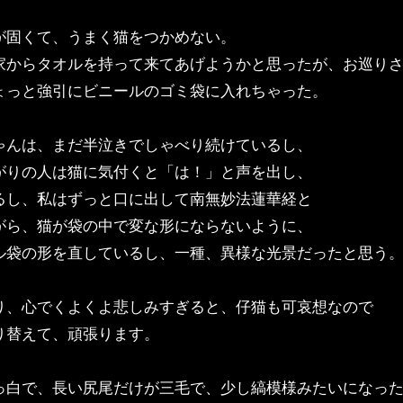
が固くて、うまく猫をつかめない。
家からタオルを持って来てあげようかと思ったが、お巡り
ょっと強引にビニールのゴミ袋に入れちゃった。
ゃんは、まだ半泣きでしゃべり続けているし、
がりの人は猫に気付くと「は！」と声を出し、
るし、私はずっと口に出して南無妙法蓮華経と
がら、猫が袋の中で変な形にならないように、
ル袋の形を直しているし、一種、異様な光景だったと思う
り、心でくよくよ悲しみすぎると、仔猫も可哀想なので
り替えて、頑張ります。
っ白で、長い尻尾だけが三毛で、少し縞模様みたいになっ