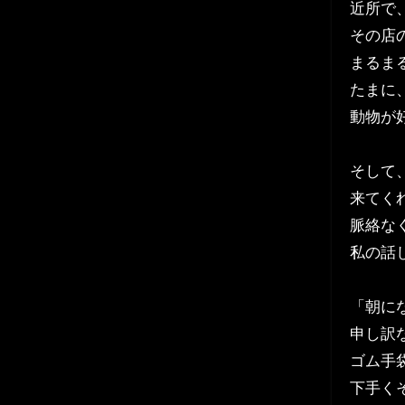
近所で
その店
まるま
たまに
動物が
そして
来てく
脈絡な
私の話
「朝に
申し訳
ゴム手
下手く