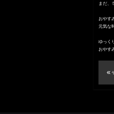
まだ、
おやす
元気な
ゆっく
おやす
投
稿
ナ
ビ
ゲ