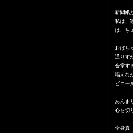
新聞紙
私は、
は、ち
おばち
通りす
合掌す
唱えな
ビニー
あんま
心を切
全身真