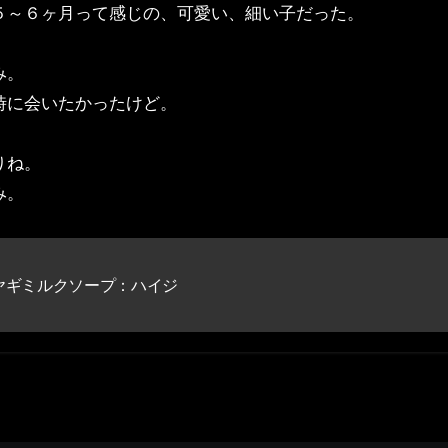
５～６ヶ月って感じの、可愛い、細い子だった。
み。
時に会いたかったけど。
りね。
み。
ヤギミルクソープ：ハイジ