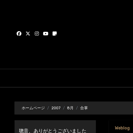
内
容
を
ス
キ
ッ
プ
ホームページ
2007
8月
合掌
Weblog
聰音、ありがとうございました