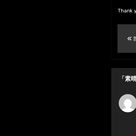
Thank y
投
稿
ナ
ビ
ゲ
「素
ー
シ
ョ
ン