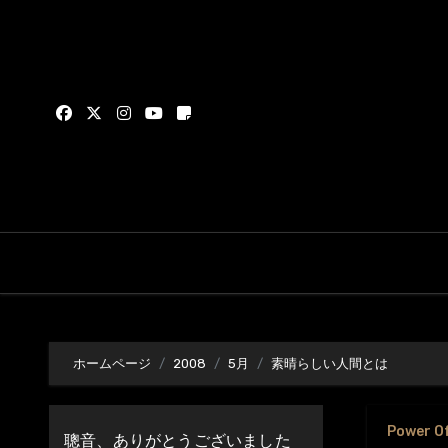
内
容
を
ス
キ
ッ
プ
ホームページ
2008
5月
素晴らしい人間とは
Power O
聰音、ありがとうございました