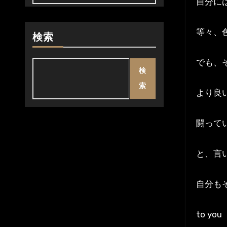
自分に
等々、
検索
でも、
検
索
より良
闘って
と、言
自分も
to you