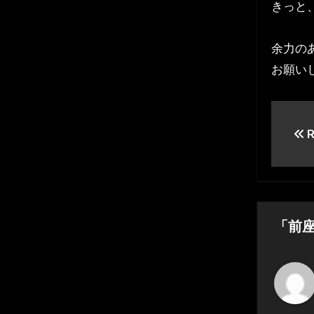
きっと
余力の
お願いし
投
R
稿
ナ
ビ
ゲ
「前
ー
シ