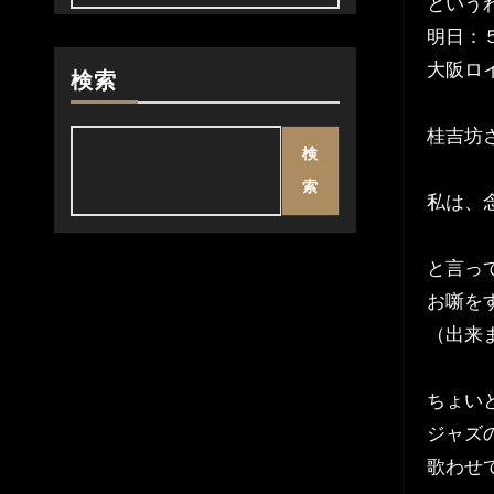
という
明日：
大阪ロ
検索
桂吉坊
検
索
私は、
と言っ
お噺をす
（出来
ちょい
ジャズ
歌わせ