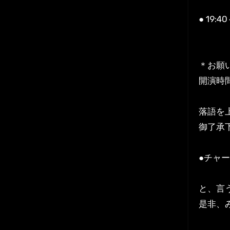
● 19
＊お願
開演時
落語を
御了承
●チャージ
と、言
是非、