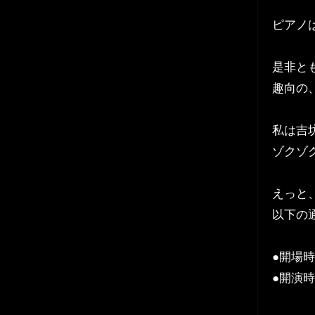
ピアノ
是非と
趣向の、o
私は吉
ゾクゾ
えっと
以下の
●開場時
●開演
ＣＨＡ