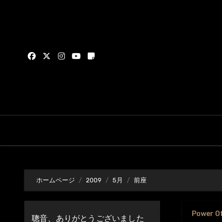
内
容
を
ス
キ
ッ
プ
ホームページ
2009
5月
前座
Power O
聰音、ありがとうございました