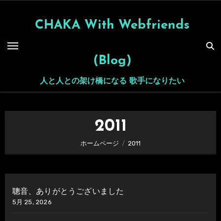
内
容
CHAKA With Webfriends
を
ス
(Blog)
キ
ッ
人と人との架け橋になる 歌手になりたい
プ
2011
ホームページ
2011
聰音、ありがとうございました
5月 25, 2026