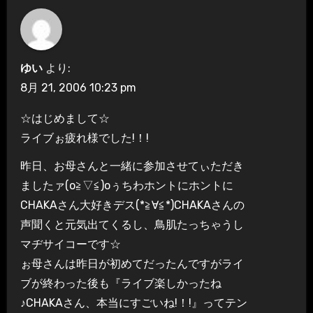
ゆい
より:
8月 21, 2006 10:23 pm
☆はじめまして☆
ライブぉ疲れ様でした!！!
昨日、お母さんと一緒に参加させてぃただき
ましたァ(o≧▽≦)oぅちわホントにホントに
CHAKAさん大好きデス(*≧∀≦*)CHAKAさんの
声聞くと元気出てくるし、鳥肌たっちゃうし
マヂサイコーです☆
ぉ母さんは昨日が初めてだったんですがライ
ブが終わった後も『ライブ楽しかったね
♪CHAKAさん、本当にすごいね!！!』ってテン