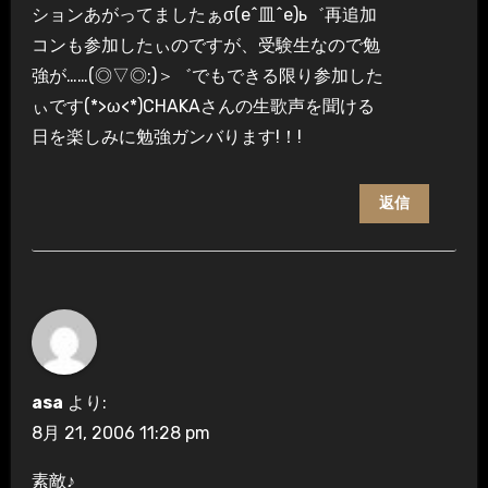
ションあがってましたぁσ(e^皿^e)ь゛再追加
コンも参加したぃのですが、受験生なので勉
強が……(◎▽◎;)＞゛でもできる限り参加した
ぃです(*>ω<*)CHAKAさんの生歌声を聞ける
日を楽しみに勉強ガンバります!！!
返信
asa
より:
8月 21, 2006 11:28 pm
素敵♪