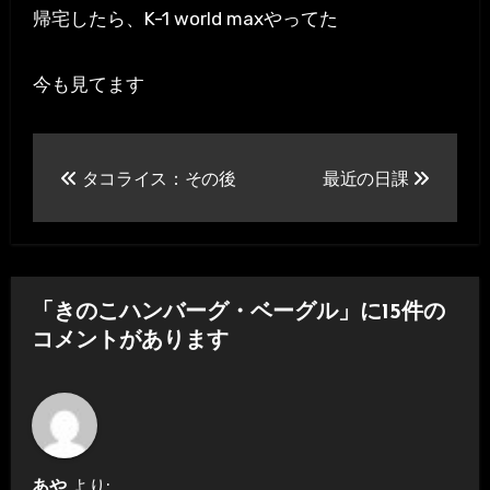
帰宅したら、K-1 world maxやってた
今も見てます
投
タコライス：その後
最近の日課
稿
ナ
ビ
「きのこハンバーグ・ベーグル」に15件の
ゲ
コメントがあります
ー
シ
ョ
あや
より: