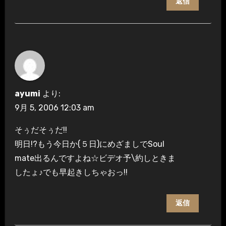
返信
ayumi
より:
9月 5, 2006 12:03 am
そぅだそぅだ!!
明日!?もう今日か(５日)にめざましでSoul
mate出るんですよね☆ビデオ予\約しときま
したょ♪でも早起きしちゃおっ!!
返信