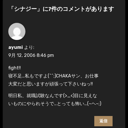
ゲ
「シナジー」に7件のコメントがあります
ー
シ
ョ
ayumi
より:
ン
9月 12, 2006 8:46 pm
fight!!
寝不足…私もですよ(^^;)CHAKAサン、お仕事
大変だと思いますが頑張って下さいねっ!!
明日私、就職試験なんです(>_<)目に見えな
いものにやられそうで…とっても怖い…(~ヘ~;)
返信