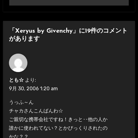
ナ
ビ
「Xeryus by Givenchy」に19件のコメント
ゲ
があります
ー
シ
ョ
とも☆
より:
ン
9月 30, 2006 1:20 am
うっふ～ん
チャカさんこんばんわ☆
ご親切な携帯会社ですね！きっと‥他の人か
誰かに使われてない？とかびっくりされたの
かな？？