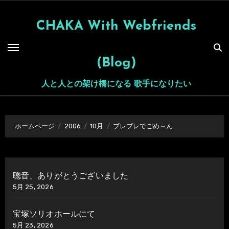
内
容
CHAKA With Webfriends
を
ス
(Blog)
キ
ッ
人と人との架け橋になる 歌手になりたい
プ
ホームページ
2006
10月
ブレブレでごめ～ん
聰音、ありがとうございました
5月 25, 2026
宝塚ソリオホールにて
5月 23, 2026