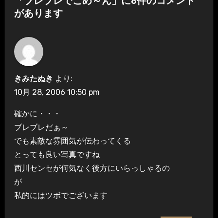
「ブレブレでごめ～ん」に8件のコメント
ゲ
があります
ー
シ
ョ
きみたぬき
より:
ン
10月 28, 2006 10:50 pm
確かに・・・
ブレブレだぁ～
でも素敵な雰囲気が伝わってくる
とっても良い写真ですね
西川センセが何気なく後方にいらっしゃるの
が
私的にはツボでございます