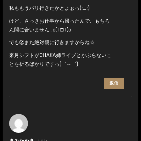
私ももうバリ行きたかとよぉっ(;_;)
けど、さっきお仕事から帰ったんで、もちろ
ん間に合いません…o(T□T)o
でも②また絶対観に行きますからね☆
来月シフトがCHAKA姉ライブとかぶらないこ
とを祈るばかりですっ(゜～゜)
返信
きみたぬき
より: