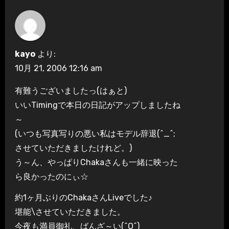
ー
シ
kayo
より:
ョ
10月 21, 2006 12:16 am
ン
有難うございましたっ(はぁと)
いいTimingで本日の日記がアップしましたね
～
(いつも写真写りの悪い私はモデル辞退(^_^;
させていただきましたけれど。)
う～ん、やっぱりChakaさんも一緒に映った
ら良かったのにぃ☆
約1ヶ月ぶりのChakaさんLiveでした♪
堪能\させていただきました。
今夜も満員御礼、ばんざ～い(^O^)