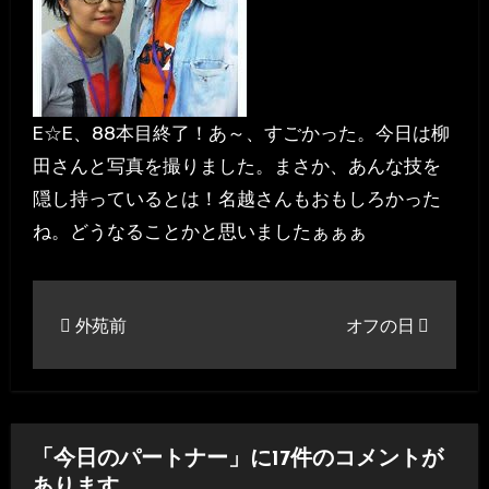
E☆E、88本目終了！あ～、すごかった。今日は柳
田さんと写真を撮りました。まさか、あんな技を
隠し持っているとは！名越さんもおもしろかった
ね。どうなることかと思いましたぁぁぁ
投
外苑前
オフの日
稿
ナ
ビ
「今日のパートナー」に17件のコメントが
ゲ
あります