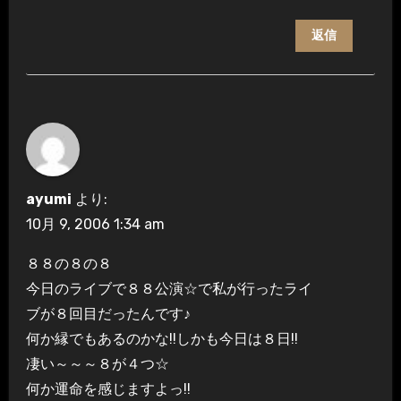
返信
ayumi
より:
10月 9, 2006 1:34 am
８８の８の８
今日のライブで８８公演☆で私が行ったライ
ブが８回目だったんです♪
何か縁でもあるのかな!!しかも今日は８日!!
凄い～～～８が４つ☆
何か運命を感じますよっ!!