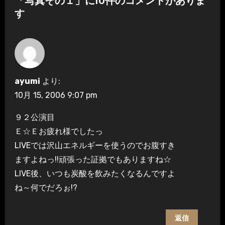
「写真その１」に10件のコメントがありま
ゲ
す
ー
シ
ョ
ayumi
より:
ン
10月 15, 2006 9:07 pm
９２公演目
Ｅ☆Ｅお疲れ様でしたっ
LIVEでは沢山エネルギーを使うのでお腹すき
ますよねっ!!頑張った証拠でもありますね☆
LIVE後、いつも炭酸を飲みたくなるんですよ
ね～何でだろぉ!?
返信