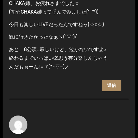
CHAKA姉、お疲れさまでした☆
(初☆CHAKA姉って呼んでみました(‘-‘*))
今日も楽しいLIVEだったんですねっ(☆o☆)
観に行きたかったなぁヽ(´▽`)/
あと、8公演…寂しいけど、泣かないですよ♪
終わるまでいっぱい②思う存分楽しんじゃう
んだもぉーんε=ヾ(*~▽~)ノ
返信