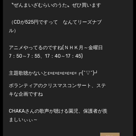
〝ぜんまいざむらいのうた〟ぜひ買います
（CDが525円ですって なんてリーズナブ
ル）
アニメやってるのですね(ＮＨＫ月～金曜日
7：50～7：55、17：40～17：45)
主題歌聴かないとε=ε=ε=ε=ε=ε=┏(^▽^)┛
ボランティアのクリスマスコンサート、ステ
キな企画ですね
CHAKAさんの歌声が聴ける園児、保護者が羨
ましいぃぃ～