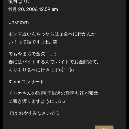
笑可
より:
11月 20, 2006 12:59 am
Unknown
ホンマ近いんやったらはょ食べに行かんか
い！って話ですょね…笑
でも今まぢで金欠f^_^;
春にはバイトするんで,バイトでお金貯めて,
もりもり食べに行きますo(^-^)o
X’masコンサート…
チャカさんの歌声(子供達の歌声も?!)が素敵
に響き渡りますように…☆ミ
では,おやすみなさい☆ミ