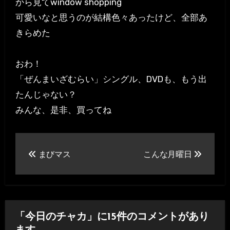
から見てwindow shopping
可愛いなと思うのが結構色々あったけど、全部あ
きらめた
おわ！
「ぜんまいざむらい」シングル、DVDも、もう出
たんじゃない？
みんな、是非、買ってね
投
まびマス
こんな月曜日
稿
ナ
ビ
「今日のチャカ」に15件のコメントがあり
ゲ