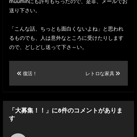
muuminにも許可もらったので、是非、メールでお
送り下さい。
「こんな話、ちっとも面白くないよね」と思われ
るものでも、人は意外なところに受けたりします
ので、どしどし送って下さ～い。
投
復活！
レトロな家具
稿
ナ
ビ
「大募集！！」に8件のコメントがありま
ゲ
す
ー