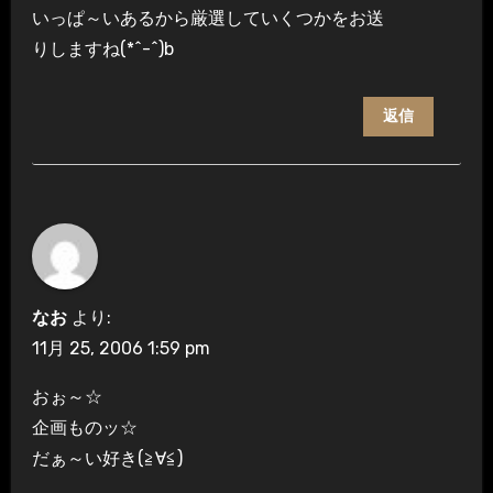
いっぱ～いあるから厳選していくつかをお送
りしますね(*^-^)b
返信
なお
より:
11月 25, 2006 1:59 pm
おぉ～☆
企画ものッ☆
だぁ～い好き(≧∀≦)