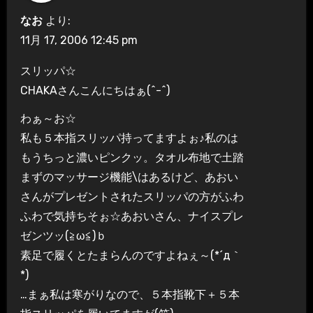
なお
より:
11月 17, 2006 12:45 pm
スリッパ☆
CHAKAさんこんにちはぁ(^-^)
わぁ～お☆
私も５本指スリッパ持ってますよぉ♪私のは
もうちっと濃いピンクッ。タオル布地で土踏
まずのマッサージ機能\はあるけど、あおい
さんがプレゼントされたスリッパの方がふわ
ふわで気持ちそぉ☆あおいさん、ナイスプレ
ゼンツッ(≧ω≦)ｂ
素足で履くとたまらんのですよねぇ～(*´д｀
*)
…まぁ私は寒がりなので、５本指靴下＋５本