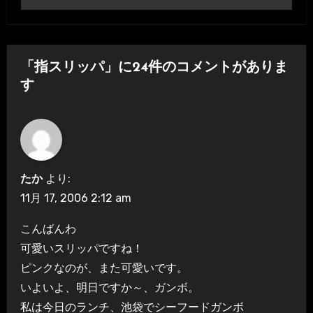
ナ
ビ
「指スリッパ」に24件のコメントがありま
ゲ
す
ー
シ
ョ
たか
より:
ン
11月 17, 2006 2:12 am
こんばんわ
可愛いスリッパですね！
ピンクなのが、また可愛いです。
いよいよ、明日ですか～、ガンボ。
私は今日のランチ、池袋でシーフードガンボ