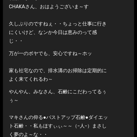
CHAKAさん、おはようございま～す
久しぶりのですねぇ・・ちょっと仕事に行き
にくいけど、なンか今日は恵みのって感
じ・・
万が一のボヤでも、安心ですね～ホッ
家も社宅なので、排水溝のお掃除は定期的に
よく来てくれるわ～
やんやん、みなさん、石鹸にこだわってるぅ
ぅ～
マキさんの仰る●バストアップ石鹸●ダイエッ
ト石鹸・・私もほすぃぃ～～（-人-）まさし
く夢のよ～な・・