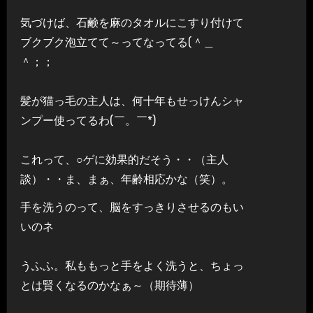
気づけば、石鹸を麻のタオルにこすり付けて
ブクブク泡立てて～ってなってる(＾＿
＾；；
髪が猫っ毛の主人は、何十年もせっけんシャ
ンプー使ってるわ(￣。￣*)
これって、○ゲに効果的だそう・・（主人
談）・・ま、まぁ、年齢相応かな（笑）。
手を洗うのって、脳をすっきりさせるのもい
いのネ
うふふ。私ももっと手をよく洗うと、ちょっ
とは賢くなるのかなぁ～（期待薄）