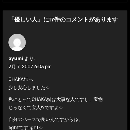
ナ
ビ
「優しい人」に17件のコメントがあります
ゲ
ー
シ
ayumi
より:
ョ
2月 7, 2007 6:03 pm
ン
CHAKA姉へ
少し安心しました☆
私にとってCHAKA姉は大事な人ですし、宝物
じゃなくて宝人!?ですよ☆
自分のペースで良いんですからね。
fightですfight☆