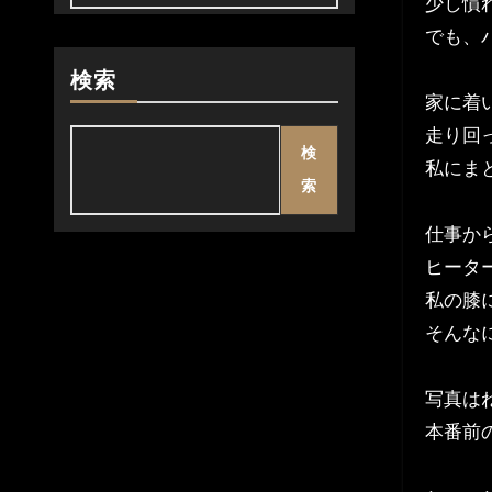
少し慣
でも、
検索
家に着
走り回
検
私にま
索
仕事か
ヒータ
私の膝
そんな
写真は
本番前のタ