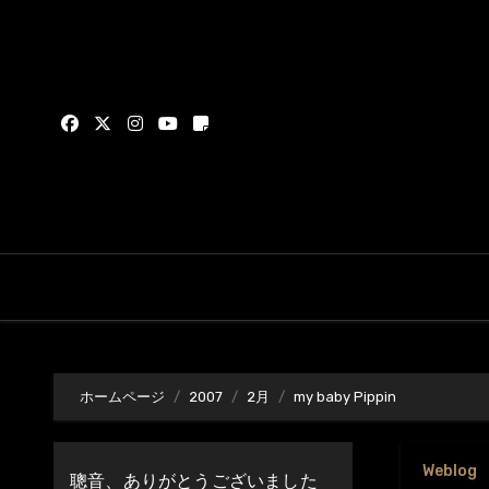
内
容
を
ス
キ
ッ
プ
ホームページ
2007
2月
my baby Pippin
Weblog
聰音、ありがとうございました