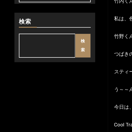
竹内く
私は、
検索
竹野く
検
索
つばき
スティ
う～～
今日は
Cool