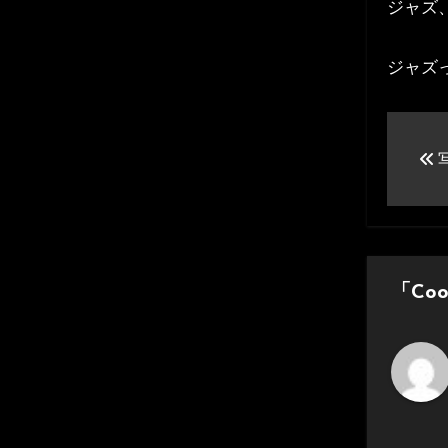
ジャズ、
ジャズ
投
稿
ナ
ビ
ゲ
「Co
ー
シ
ョ