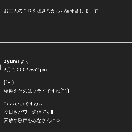
お二人のＣＤを聴きながらお留守番しま～す
ayumi
より:
3月 1, 2007 5:52 pm
(^-^)
寝違えたのはツライですね(^^;)
Jazzいいですね～
今日もパワー送信です!!
素敵な歌声をみなさんに☆