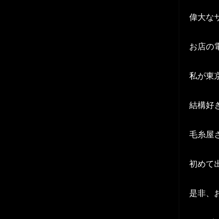
偉大なサ
お店の電
私が東
結構好
毛糸屋
初めて
是非、