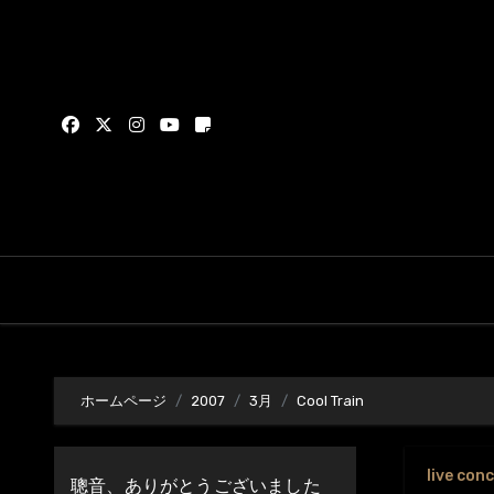
内
容
を
ス
キ
ッ
プ
ホームページ
2007
3月
Cool Train
live con
聰音、ありがとうございました