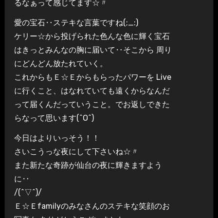
るなぁって感じてます☆〃
愛の宝石‥ステキな言葉ですね(;_:)
ケリー☆から投げられた色んな色に輝く宝石
はきっとみんなの胸に届いて‥そこから 周り
にどんどん放たれていく。
これからもＥ☆Ｅからもらったパワーを Live
に行くこと、はなれていても遠くからなんだ
って届くんだっていうこと。でお返しできた
らなって思います(^O^)
今日はよりいっそう！！
さいこうっな夜にして下さいね☆〃
また新たな奇跡が仙台の夜に輝きますよう
に‥
/(^▽^)/
Ｅ☆Ｅfamilyのみなさんのステキな笑顔のお