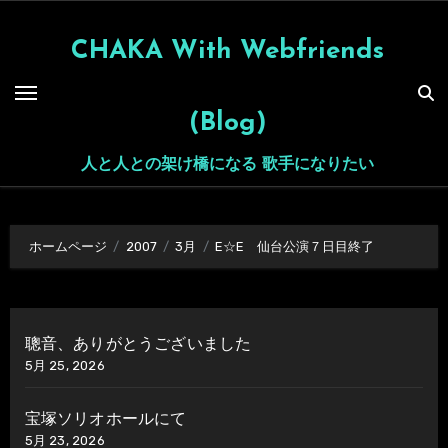
内
容
CHAKA With Webfriends
を
ス
(Blog)
キ
ッ
人と人との架け橋になる 歌手になりたい
プ
ホームページ
2007
3月
E☆E 仙台公演７日目終了
聰音、ありがとうございました
5月 25, 2026
宝塚ソリオホールにて
5月 23, 2026