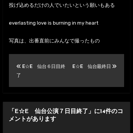
投げ込めるだけの人でいたいという願いもある
everlasting love is burning in my heart
写真は、出番直前にみんなで撮ったもの
投
E☆E 仙台６日目終
E☆E 仙台最終日
稿
了
ナ
ビ
ゲ
「E☆E 仙台公演７日目終了」に14件のコ
ー
メントがあります
シ