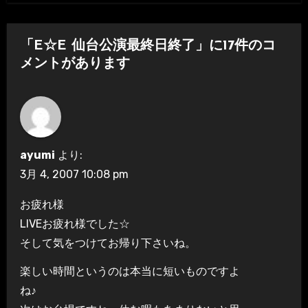
ビ
ゲ
「E☆E 仙台公演最終日終了」に17件のコ
ー
メントがあります
シ
ョ
ン
ayumi
より:
3月 4, 2007 10:08 pm
お疲れ様
LIVEお疲れ様でした☆
そして気をつけてお帰り下さいね。
楽しい時間というのは本当に短いものですよ
ね♪