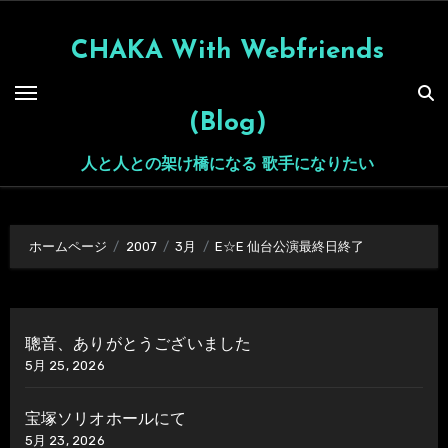
内
容
CHAKA With Webfriends
を
ス
(Blog)
キ
ッ
人と人との架け橋になる 歌手になりたい
プ
ホームページ
2007
3月
E☆E 仙台公演最終日終了
聰音、ありがとうございました
5月 25, 2026
宝塚ソリオホールにて
5月 23, 2026