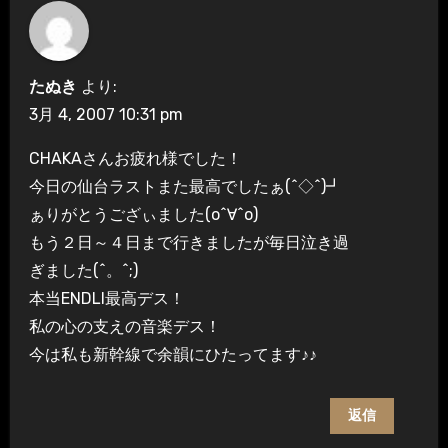
たぬき
より:
3月 4, 2007 10:31 pm
CHAKAさんお疲れ様でした！
今日の仙台ラストまた最高でしたぁ(^◇^)┛
ぁりがとうござぃました(o^∀^o)
もう２日～４日まで行きましたが毎日泣き過
ぎました(^。^;)
本当ENDLI最高デス！
私の心の支えの音楽デス！
今は私も新幹線で余韻にひたってます♪♪
返信