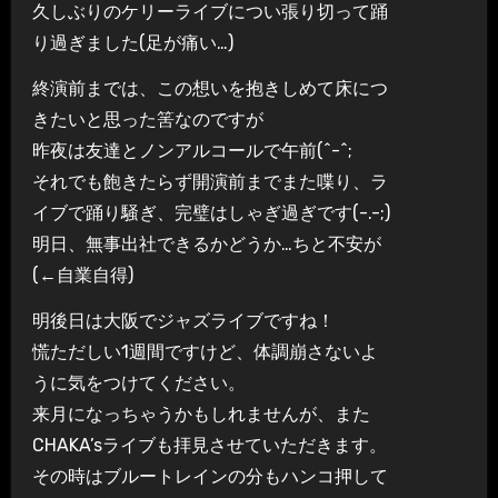
久しぶりのケリーライブについ張り切って踊
り過ぎました(足が痛い…)
終演前までは、この想いを抱きしめて床につ
きたいと思った筈なのですが
昨夜は友達とノンアルコールで午前(^-^;
それでも飽きたらず開演前までまた喋り、ラ
イブで踊り騒ぎ、完璧はしゃぎ過ぎです(-.-;)
明日、無事出社できるかどうか…ちと不安が
(←自業自得)
明後日は大阪でジャズライブですね！
慌ただしい1週間ですけど、体調崩さないよ
うに気をつけてください。
来月になっちゃうかもしれませんが、また
CHAKA’sライブも拝見させていただきます。
その時はブルートレインの分もハンコ押して