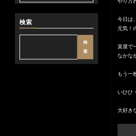
やり方
今日は
検索
元気！
検
楽屋で
索
なかな
もう一
いひひ
大好き
投