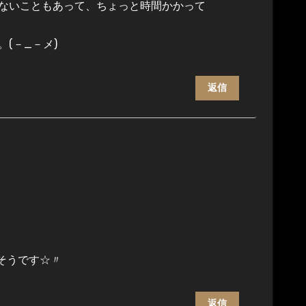
ないこともあって、ちょっと時間かかって
(－_－メ)
返信
れそうです☆〃
返信