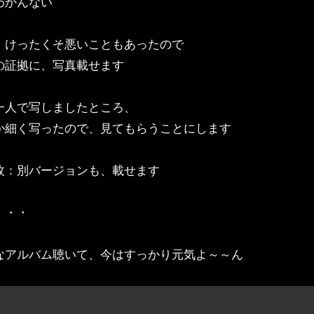
わかんない
、けったくそ悪いこともあったので
の証拠に、写真載せます
一人で写しましたところ、
か細く写ったので、見てもらうことにします
枚：別バージョンも、載せます
・・・
なアルバム聴いて、今はすっかり元気よ～～ん