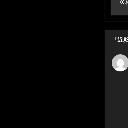
稿
ナ
ビ
ゲ
「近
ー
シ
ョ
ン