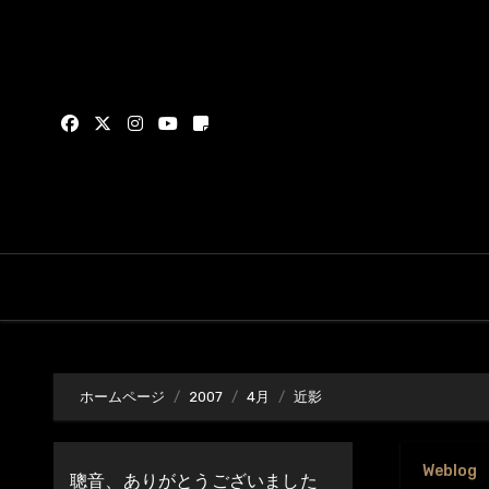
内
容
を
ス
キ
ッ
プ
ホームページ
2007
4月
近影
Weblog
聰音、ありがとうございました