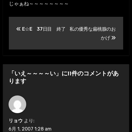
じゃぁね～～～～～～～～
投
E☆E 37日目 終了
私の優秀な扁桃腺のお
稿
かげ
ナ
ビ
ゲ
「いえ～～～～い」に11件のコメントがあ
ー
ります
シ
ョ
ン
リョウ
より:
6月 1, 2007 1:28 am