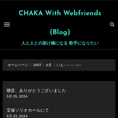
内
容
CHAKA With Webfriends
を
ス
(Blog)
キ
ッ
人と人との架け橋になる 歌手になりたい
プ
ホームページ
2007
6月
いえ～～～～い
聰音、ありがとうございました
5月 25, 2026
宝塚ソリオホールにて
5月 23, 2026