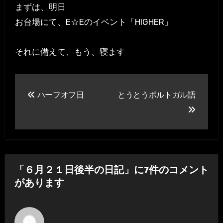
まずは、明日
お台場にて、E☆Eのイベント「HIGHER」
それに備えて、もう、寝ます
投
ハーフオフ日
とうとうポルトガル語
稿
ナ
ビ
ゲ
「６月２１日後半の日記」に7件のコメント
ー
があります
シ