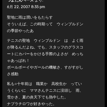
つよたんベース
より:
6月 22, 2007 8:35 pm
聖地に雨は潤いをもたらす
そういえば、この時期って ウィンブルドン
の季節やったあ
テニスの聖地 ウィンブルドン は よく雨
が降るんだよね。でも、スタッフのグラスコ
ートにカバーをかける手際のよさが めっち
ゃあっぱれ！
ボールボーイやガールの機敏さ、すがすがし
さ感動
私も○十年前は 職業か 高校生か ってい
うくらいに ママさんテニスに没頭し 雨、
雪かき、夏の炎天下でも熱中した。
ナブラチロワが好きやった。