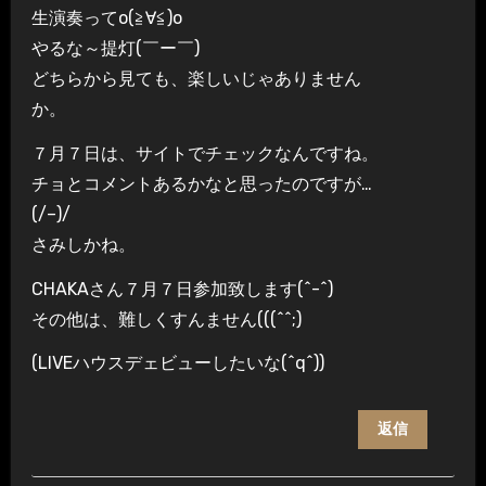
生演奏ってо(≧∀≦)о
やるな～提灯(￣ー￣)
どちらから見ても、楽しいじゃありません
か。
７月７日は、サイトでチェックなんですね。
チョとコメントあるかなと思ったのですが…
(/–)/
さみしかね。
CHAKAさん７月７日参加致します(^-^)
その他は、難しくすんません(((^^;)
(LIVEハウスデェビューしたいな(^q^))
返信