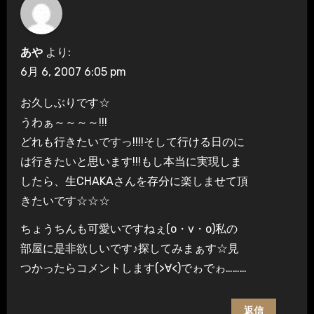
あや
より:
6月 6, 2007 6:05 pm
お久しぶりです☆
うわぁ～～～～!!!
どれも行きたいですっ!!!!そして行ける日のに
は行きたいと思います!!!もし本当に実現しま
したら、生CHAKAさんを存分に楽しませて頂
きたいです☆☆☆
ちょうちんも可愛いですねぇ(o・v・o)私の
部屋に是非欲しいです♪探してみまぁす☆見
つかったらコメントします(>∀<)でゎでゎ………
返信