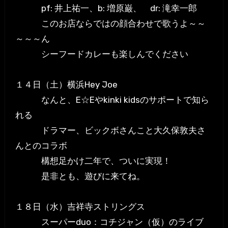
pf: 井上祐一、b: 増原巌、 dr: 滝幸一郎
このお店ならではの顔合わせで歌うよ～～
～～～ん
シーフードカレーも楽しんでください
１４日（土）横浜Hey Joe
なんと、E☆Eやkinki kidsのサポートで知ら
れる
ドラマー、ビックボさんこと大久保敦夫さ
んとのコラボ
構想足かけ二年で、ついに実現！
是非とも、遊びに来てね。
１８日（水）吉祥寺ストリングス
スーパーduo：コチジャン（仮）のライブ