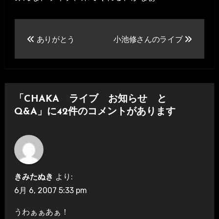
投
ありがとう
小池修さんのライブ
稿
ナ
ビ
「CHAKA ライブ お知らせ と
ゲ
Q&A」に42件のコメントがあります
ー
シ
ョ
きみたぬき
より:
ン
6月 6, 2007 5:33 pm
うわぁぁあぁ！