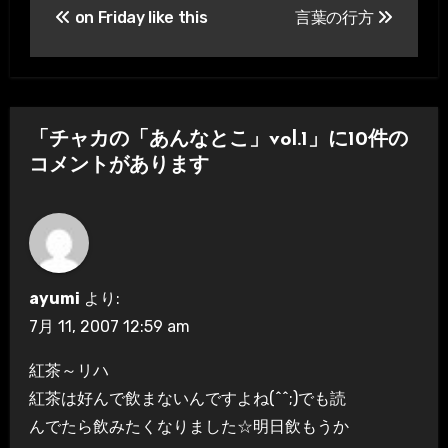
on Friday like this
言葉の行方
稿
ナ
ビ
「チャカの「あんなとこ」vol.1」に10件の
ゲ
コメントがあります
ー
シ
ョ
ayumi
より:
ン
7月 11, 2007 12:59 am
紅茶～リハ
紅茶は好んで飲まないんですよね(^^;)でも読
んでたら飲みたくなりました☆明日飲もうか