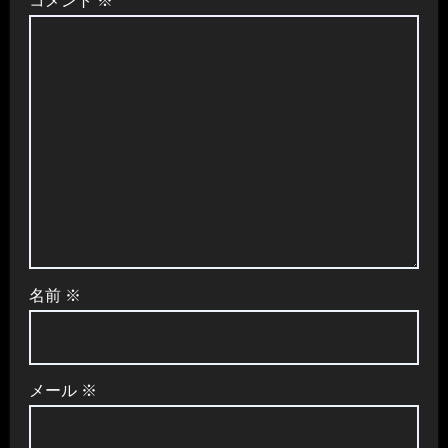
コメント
※
ョ
ン
名前
※
メール
※