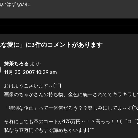
眠いはずなのに
んな愛に」に3件のコメントがあります
抹茶ちろる
より:
11月 23, 2007 10:29 am
おはようございます～(^^)
画像のちゃかさんの持ち物、金色に統一されててキラキラしてと
「特別な企画」って一体何だろう？？楽しみにしてま～す(^o^
それにしても革のコートが175万円～！？高っっ！！(゜ロ゜
私なら17万円でもすぐ諦めちゃいます(^^ゞ