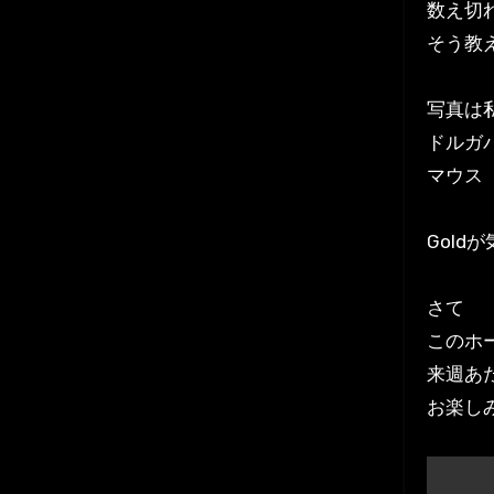
数え切
そう教
写真は
ドルガバ
マウス
Gold
さて
このホ
来週あ
お楽し
投