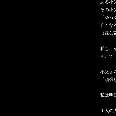
ある小
その小
「ゆっ
亡くな
（変な
私も、
そこで
小父さ
「頑張
私は明
１人の