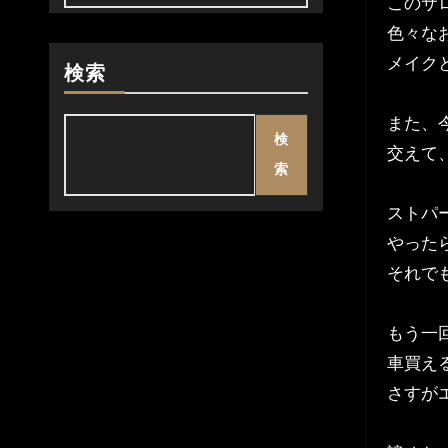
このサ
色々な
メイク
検索
また、
検
交えて
索
ストパ
やった
それで
もう一
車買え
さすが