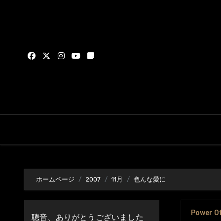
内
容
を
ス
キ
ッ
プ
ホームページ
2007
11月
色んな愛に
Power O
聰音、ありがとうございました