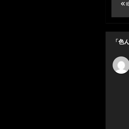
稿
ナ
ビ
ゲ
「色
ー
シ
ョ
ン