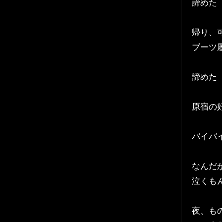
諦めた
帰り、可
ブーツ
諦めた
原宿の
バイバ
なんだ
泣くも
夜、も