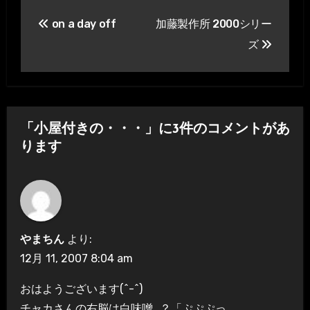
投
on a day off
加藤製作所 2000シリー
稿
ズ
ナ
ビ
ゲ
「小屋付きの・・・」に3件のコメントがあ
ー
ります
シ
ョ
ン
やまちん
より:
12月 11, 2007 8:04 am
おはようございます(^-^)
チャカさんの右脳は白味噌…？「ぷぷぷっ