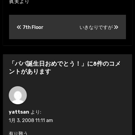
眞実より
投
7th Floor
いきなりですが
稿
ナ
ビ
「パパ誕生日おめでとう！」に8件のコメ
ゲ
ントがあります
ー
シ
ョ
yattsan
より:
ン
1月 3, 2008 11:11 am
有り難う