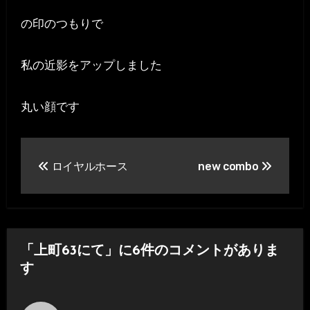
の印のつもりで
私の近影をアップしました
丸い顔です
投
ロイヤルホース
new combo
稿
ナ
ビ
「上町63にて」に6件のコメントがありま
ゲ
す
ー