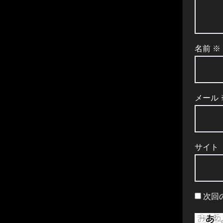
名前
※
メール
サイト
次回