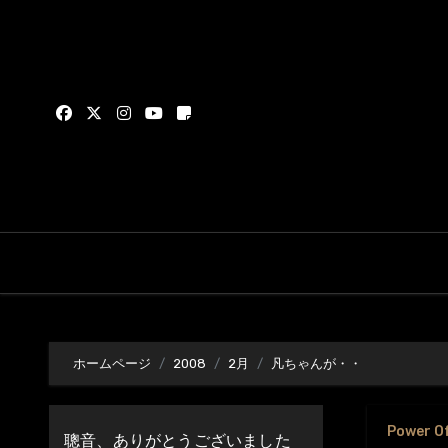
内
容
を
ス
キ
ッ
プ
ホームページ
2008
2月
凡ちゃんが・・
Power O
聰音、ありがとうございました