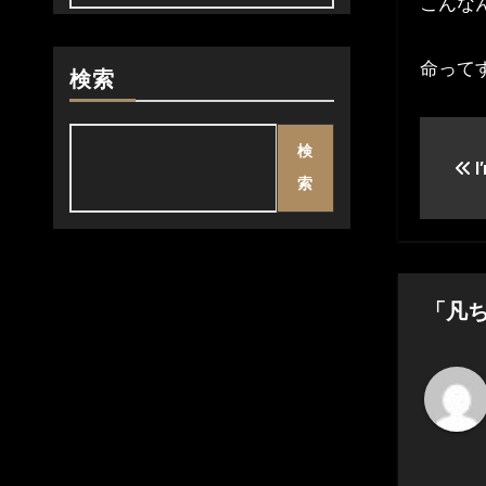
こんな
命って
検索
投
検
I
稿
索
ナ
ビ
ゲ
「凡
ー
シ
ョ