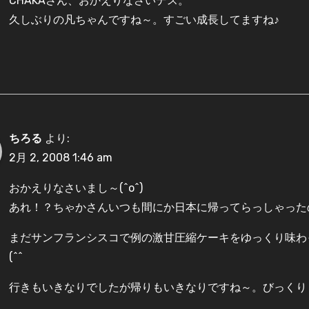
CHAKAさん、おかえりなさいデス。
久しぶりの凡ちゃんですね～。すごい成長してますね♪
ちろる
より:
2月 2, 2008 1:46 am
おかえりなさいまし～(^o^)
あれ！？ちゃかさんいつも間にか日本に帰ってらっしゃったの
まだサンフランシスコで例の激甘圧縮ケーキをゆっくり味わ
(^^ゞ
行きもいきなりでしたが帰りもいきなりですね～。びっくりし