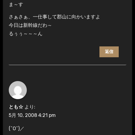
ま～す
さぁさぁ、一仕事して郡山に向かいますよ
今日は新幹線だわ～
るぅぅ～～～ん
返信
とも☆
より:
5月 10, 2008 4:21 pm
(^O^)／