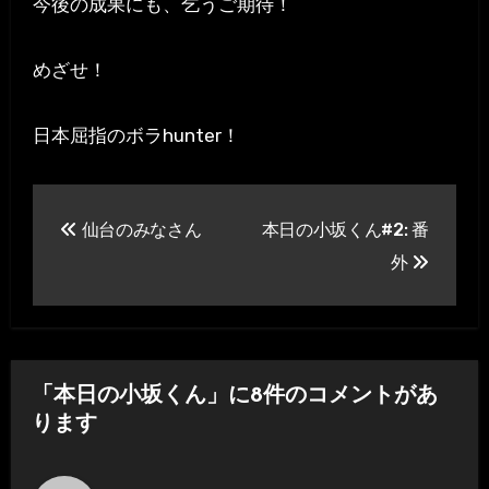
今後の成果にも、乞うご期待！
めざせ！
日本屈指のボラhunter！
投
仙台のみなさん
本日の小坂くん#2: 番
稿
外
ナ
ビ
ゲ
「本日の小坂くん」に8件のコメントがあ
ー
ります
シ