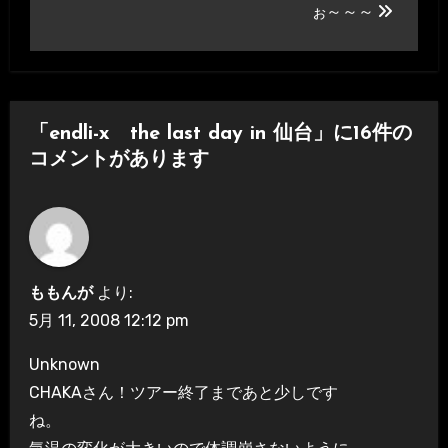
稿
ぉ～～～
ナ
ビ
ゲ
「endli-x the last day in 仙台」に16件の
ー
コメントがあります
シ
ョ
ン
ももんが
より:
5月 11, 2008 12:12 pm
Unknown
CHAKAさん！ツアー終了まであと少しです
ね。