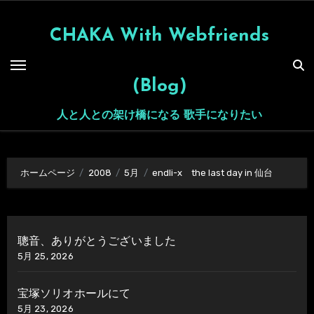
内
容
CHAKA With Webfriends
を
ス
(Blog)
キ
ッ
人と人との架け橋になる 歌手になりたい
プ
ホームページ
2008
5月
endli-x the last day in 仙台
聰音、ありがとうございました
5月 25, 2026
宝塚ソリオホールにて
5月 23, 2026