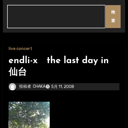
検
索
live concert
endli-x the last day in
仙台
投稿者
CHAKA
5月 11, 2008