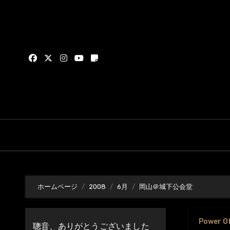
内
容
を
ス
キ
ッ
プ
ホームページ
2008
6月
岡山＠城下公会堂
Power O
聰音、ありがとうございました