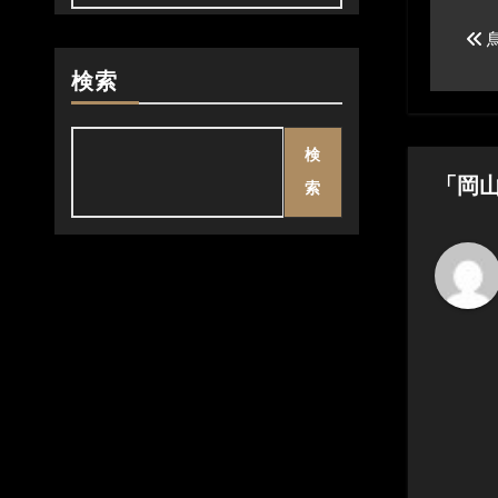
投
稿
検索
ナ
ビ
検
ゲ
「岡
索
ー
シ
ョ
ン