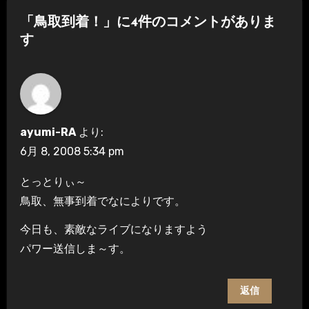
ビ
「鳥取到着！」に4件のコメントがありま
ゲ
す
ー
シ
ョ
ayumi-RA
より:
ン
6月 8, 2008 5:34 pm
とっとりぃ～
鳥取、無事到着でなによりです。
今日も、素敵なライブになりますよう
パワー送信しま～す。
返信