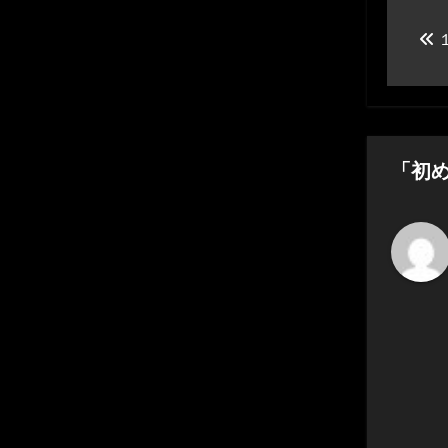
投
稿
ナ
ビ
ゲ
「初
ー
シ
ョ
ン