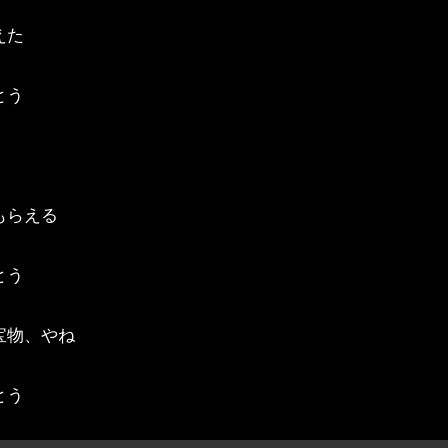
えた
とう
もらえる
とう
宝物、やね
とう