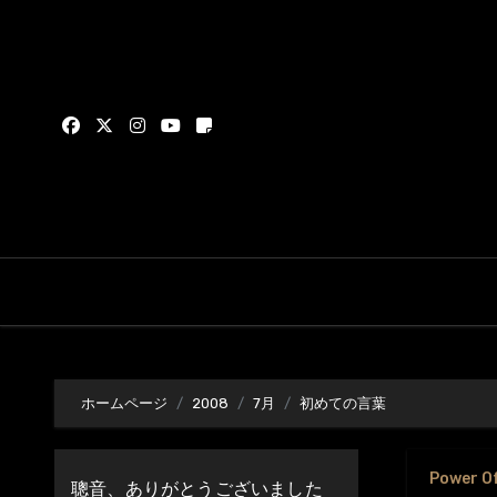
内
容
を
ス
キ
ッ
プ
ホームページ
2008
7月
初めての言葉
Power O
聰音、ありがとうございました