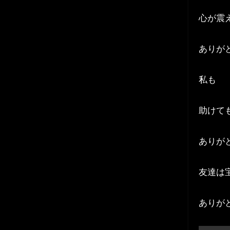
心が震
ありが
私も
助けて
ありが
友達は
ありが