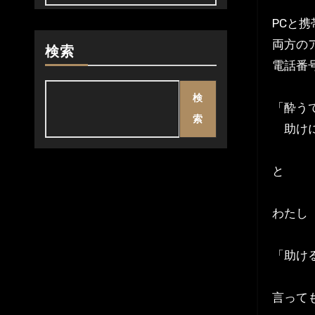
PCと携
両方の
検索
電話番
検
「酔う
索
助けに
と
わたし
「助け
言って