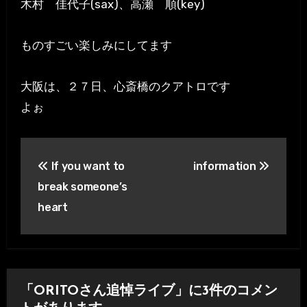
木村 佳代子(sax)、高瀬 順(key)
ものすごい楽しみにしてます
大阪は、２７日、心斎橋のクアトロです
よぉ
投
If you want to
information
稿
break someone’s
ナ
heart
ビ
ゲ
ー
「ORITOさん追悼ライブ」に3件のコメン