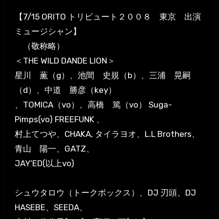
【7/15 ORITO トリビュート２００８ 東京 出演
ミュージシャン】
（敬称略）
＜THE WILD DANDE LION＞
星川 薫（g）、池間 史規（b）、三浦 晃嗣
（d）、中道 勝彦（key）
、TOMICA（vo）、高橋 篤（vo） Suga-
Pimps(vo) FREEFUNK 、
村上てつや、CHAKA, タイラヨオ、L.L Brothers、
青山 陽一、GATZ、
JAY’ED(以上vo)
シュウタロウ（トークボックス）、DJ 刃頭、DJ
HASEBE、SEEDA、