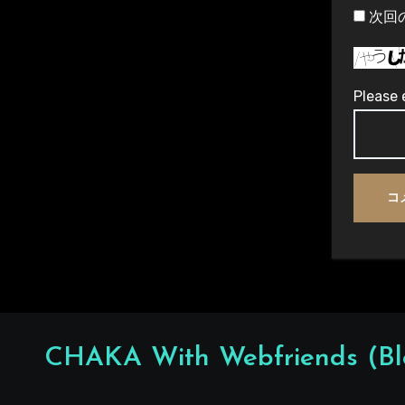
次回
Please 
CHAKA With Webfriends (Bl