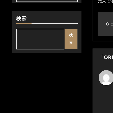
光栄で
投
検索
稿
検
ナ
索
ビ
ゲ
「OR
ー
シ
ョ
ン