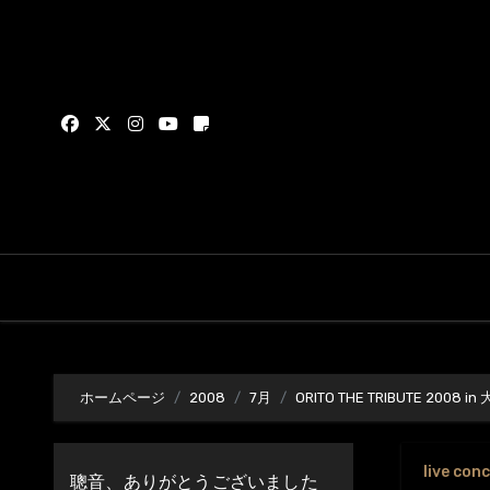
内
容
を
ス
キ
ッ
プ
ホームページ
2008
7月
ORITO THE TRIBUTE 2008 in
live con
聰音、ありがとうございました