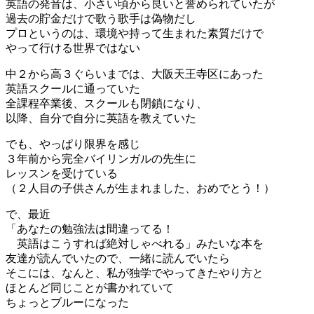
英語の発音は、小さい頃から良いと誉められていたが
過去の貯金だけで歌う歌手は偽物だし
プロというのは、環境や持って生まれた素質だけで
やって行ける世界ではない
中２から高３ぐらいまでは、大阪天王寺区にあった
英語スクールに通っていた
全課程卒業後、スクールも閉鎖になり、
以降、自分で自分に英語を教えていた
でも、やっぱり限界を感じ
３年前から完全バイリンガルの先生に
レッスンを受けている
（２人目の子供さんが生まれました、おめでとう！）
で、最近
「あなたの勉強法は間違ってる！
英語はこうすれば絶対しゃべれる」みたいな本を
友達が読んでいたので、一緒に読んでいたら
そこには、なんと、私が独学でやってきたやり方と
ほとんど同じことが書かれていて
ちょっとブルーになった