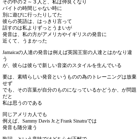
その中の２～３人と、私は仲良くなり
バイトの時間じゃない時に
別に遊びに行ったりしてた
彼らの英語は、はっきり言って
話すのは私よりずっとうまいが
発音は、私の方がアメリカやイギリスの発音に
近くて、うまかった
Jamaicaの人達の発音は例えば英国王室の人達とはかなり違
う
が、彼らは彼らで新しい音楽のスタイルを生んでいる
要は、素晴らしい発音というものの為のトレーニングは放棄
せず
でも、その言葉が自分のものになっているかどうか、が問題
だと
私は思うのである
同じアメリカ人でも
例えば、Sammy Davis Jr.とFrank Sinatraでは
発音も随分違う
歌詞、という意味ではどちらが正解で