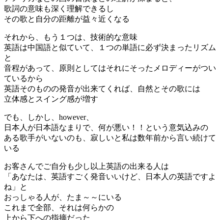
歌詞の意味も深く理解できるし
その歌と自分の距離が益々近くなる
それから、もう１つは、技術的な意味
英語は中国語と似ていて、１つの単語に必ず決まったリズム
と
音程があって、原則としてはそれにそったメロディーがつい
ているから
英語そのものの発音が出来てくれば、自然とその歌には
立体感とスイング感が増す
でも、しかし、however、
日本人が日本語なまりで、何が悪い！！という意気込みの
ある歌手がいないのも、寂しいと私は数年前から言い続けて
いる
お客さんでご自分も少し以上英語の出来る人は
「あなたは、英語すごく発音いいけど、日本人の英語ですよ
ね」と
おっしゃる人が、たま～～にいる
これまで全部、それは何らかの
上から下への指摘だった